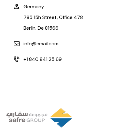
Germany —
785 15h Street, Office 478
Berlin, De 81566
info@email.com
+1 840 841 25 69
Founded in 1994 by a visionary partnership of four