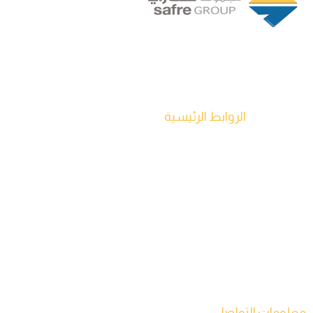
تأسست في عام 1994 من قبل شراكة ذات رؤية ثاقبة لأربعة
مديرين تنفيذيين في طرابلس، ليبيا، وقد نمت مجموعة سفاري
لتصبح شركة رائدة في قطاع السلع الاستهلاكية سريعة التداول.
الروابط الرئيسية
الصفحة الرئيسية
من نحن
منتجاتنا
شركاتنا
مصنعنا
اخبارنا
اتصل بنا
معلومات التواصل