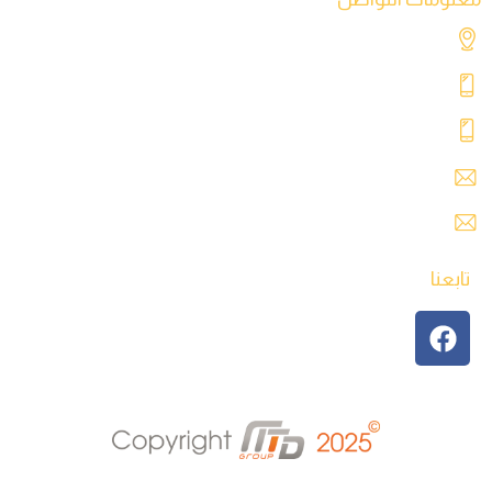
شارع التحدي، طريق المطار، طرابلس – ليبيا
+218 91 062 5800
+218 91 062 5900
safre@safregroup.com
usman@safregroup.com
تابعنا