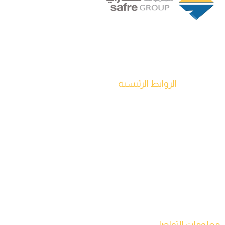
تأسست في عام 1994 من قبل شراكة ذات رؤية ثاقبة لأربعة
مديرين تنفيذيين في طرابلس، ليبيا، وقد نمت مجموعة سفاري
لتصبح شركة رائدة في قطاع السلع الاستهلاكية سريعة التداول.
الروابط الرئيسية
الصفحة الرئيسية
من نحن
منتجاتنا
شركاتنا
مصنعنا
اخبارنا
اتصل بنا
معلومات التواصل