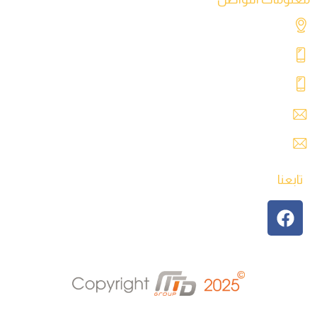
شارع التحدي، طريق المطار، طرابلس – ليبيا
+218 91 062 5800
+218 91 062 5900
safre@safregroup.com
usman@safregroup.com
تابعنا