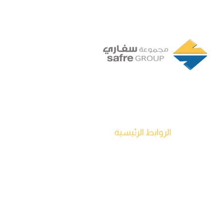
تأسست في عام 1994 من قبل شراكة ذات رؤية ثاقبة لأربعة
مديرين تنفيذيين في طرابلس، ليبيا، وقد نمت مجموعة سفاري
لتصبح شركة رائدة في قطاع السلع الاستهلاكية سريعة التداول.
الروابط الرئيسية
الصفحة الرئيسية
من نحن
منتجاتنا
شركاتنا
مصنعنا