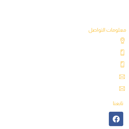
اخبارنا
اتصل بنا
معلومات التواصل
شارع التحدي، طريق المطار، طرابلس – ليبيا
+218 91 062 5800
+218 91 062 5900
safre@safregroup.com
usman@safregroup.com
تابعنا