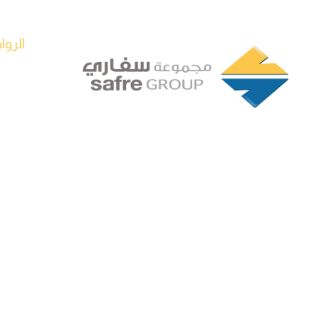
الروا
الصفح
من ن
تأسست في عام 1994 من قبل شراكة ذات
منتجات
رؤية ثاقبة لأربعة مديرين تنفيذيين في
شركات
طرابلس، ليبيا، وقد نمت مجموعة سفاري
لتصبح شركة رائدة في قطاع السلع
مصنعن
الاستهلاكية سريعة التداول.
اخبارنا
اتصل ب