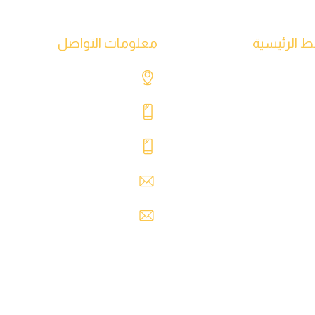
بط الرئيسية
معلومات التواصل
ة الرئيسية
شارع التحدي، طريق المطار، ط
حن
+218 91 062 5800
نا
+218 91 062 5900
نا
safre@safregroup.com
ا
usman@safregroup.com
نا