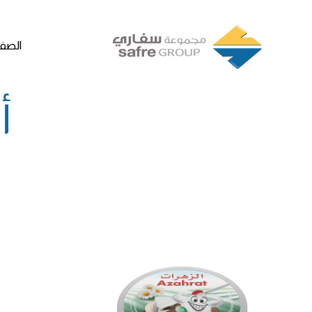
الصفح
أ